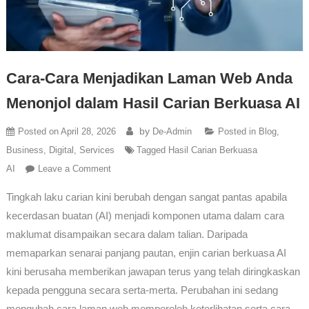
Cara-Cara Menjadikan Laman Web Anda
Menonjol dalam Hasil Carian Berkuasa AI
by
Posted on
April 28, 2026
De-Admin
Posted in
Blog
,
Business
,
Digital
,
Services
Tagged
Hasil Carian Berkuasa
AI
Leave a Comment
Tingkah laku carian kini berubah dengan sangat pantas apabila
kecerdasan buatan (AI) menjadi komponen utama dalam cara
maklumat disampaikan secara dalam talian. Daripada
memaparkan senarai panjang pautan, enjin carian berkuasa AI
kini berusaha memberikan jawapan terus yang telah diringkaskan
kepada pengguna secara serta-merta. Perubahan ini sedang
mengubah cara laman web memperoleh keterlihatan serta cara