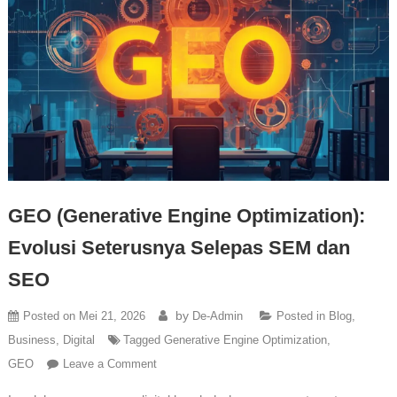
GEO (Generative Engine Optimization):
Evolusi Seterusnya Selepas SEM dan
SEO
by
Posted on
Mei 21, 2026
De-Admin
Posted in
Blog
,
Business
,
Digital
Tagged
Generative Engine Optimization
,
GEO
Leave a Comment